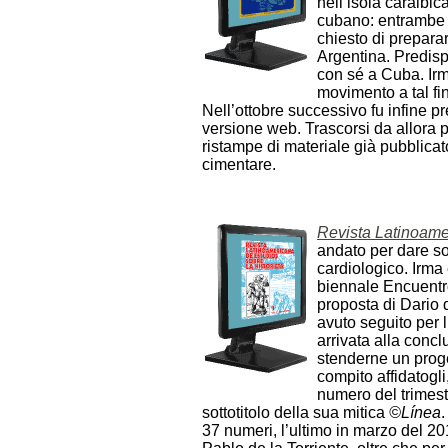
nell’isola caraibic
cubano: entrambe e
chiesto di prepara
Argentina. Predisp
con sé a Cuba. Irm
movimento a tal fi
Nell’ottobre successivo fu infine p
versione web. Trascorsi da allora p
ristampe di materiale già pubblicat
cimentare.
Revista Latinoamer
andato per dare so
cardiologico. Irma 
biennale Encuentro
proposta di Dario 
avuto seguito per 
arrivata alla concl
stenderne un proget
compito affidatogli,
numero del trimest
sottotitolo della sua mitica
©Línea
.
37 numeri, l’ultimo in marzo del 20