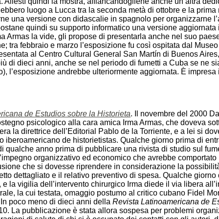
a. Allestì quindi la mostra, affiancandogliene anche un’altra ded
bbero luogo a Lucca tra la seconda metà di ottobre e la prima 
rne una versione con didascalie in spagnolo per organizzarne l
ostane quindi su supporto informatico una versione aggiornata i
a Armas la vide, gli propose di presentarla anche nel suo paes
ne; tra febbraio e marzo l’esposizione fu così ospitata dal Muse
resentata al Centro Cultural General San Martín di Buenos Aires,
iù di dieci anni, anche se nel periodo di fumetti a Cuba se ne si
o), l’esposizione andrebbe ulteriormente aggiornata. È impresa i
icana de Estudios sobre la Historieta
. Il novembre del 2000 Da
stegno psicologico alla cara amica Irma Armas, che doveva sott
era la direttrice dell’Editorial Pablo de la Torriente, e a lei si d
 iberoamericano de historietistas. Qualche giorno prima di ent
di qualche anno prima di pubblicare una rivista di studio sul fu
l’impegno organizzativo ed economico che avrebbe comportato per
usione che si dovesse riprendere in considerazione la possibilità 
to dettagliato e il relativo preventivo di spesa. Qualche giorno d
 e la vigilia dell’intervento chirurgico Irma diede il via libera all’
rale, la cui testata, omaggio postumo al critico cubano Fidel Mo
 In poco meno di dieci anni della
Revista Latinoamericana de Est
10. La pubblicazione è stata allora sospesa per problemi organiz