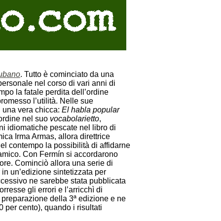
cubano
. Tutto è cominciato da una
ersonale nel corso di vari anni di
po la fatale perdita dell’ordine
romesso l’utilità. Nelle sue
ni una vera chicca:
El habla popular
 ordine nel suo
vocabolarietto
,
i idiomatiche pescate nel libro di
ca Irma Armas, allora direttrice
el contempo la possibilità di affidarne
o amico. Con Fermín si accordarono
tore. Cominciò allora una serie di
 in un’edizione sintetizzata per
ccessivo ne sarebbe stata pubblicata
rresse gli errori e l’arricchì di
 preparazione della 3ª edizione e ne
 per cento), quando i risultati