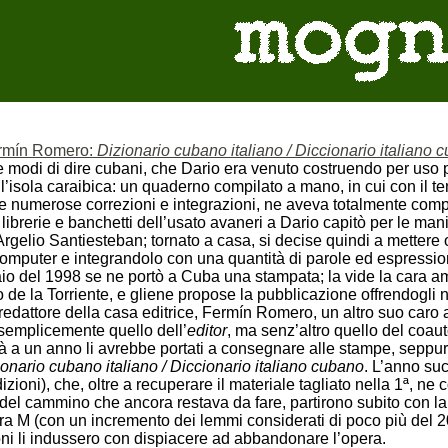
rmín Romero:
Dizionario cubano italiano / Diccionario italiano 
 e modi di dire cubani, che Dario era venuto costruendo per uso p
’isola caraibica: un quaderno compilato a mano, in cui con il tem
alle numerose correzioni e integrazioni, ne aveva totalmente comp
 librerie e banchetti dell’usato avaneri a Dario capitò per le ma
Argelio Santiesteban; tornato a casa, si decise quindi a mettere
computer e integrandolo con una quantità di parole ed espression
aio del 1998 se ne portò a Cuba una stampata; la vide la cara ami
o de la Torriente, e gliene propose la pubblicazione offrendogli n
 redattore della casa editrice, Fermín Romero, un altro suo car
 semplicemente quello dell’
editor
, ma senz’altro quello del coau
 là a un anno li avrebbe portati a consegnare alle stampe, seppur
onario cubano italiano / Diccionario italiano cubano
. L’anno su
zioni), che, oltre a recuperare il materiale tagliato nella 1ª, ne co
del cammino che ancora restava da fare, partirono subito con la
era M (con un incremento dei lemmi considerati di poco più del 20
ni li indussero con dispiacere ad abbandonare l’opera.