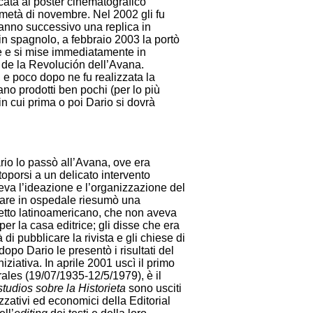
icata al poster cinematografico
metà di novembre. Nel 2002 gli fu
’anno successivo una replica in
n spagnolo, a febbraio 2003 la portò
e e si mise immediatamente in
o de la Revolución dell’Avana.
 e poco dopo ne fu realizzata la
ano prodotti ben pochi (per lo più
n cui prima o poi Dario si dovrà
rio lo passò all’Avana, ove era
oporsi a un delicato intervento
oveva l’ideazione e l’organizzazione del
rare in ospedale riesumò una
metto latinoamericano, che non aveva
 la casa editrice; gli disse che era
di pubblicare la rivista e gli chiese di
opo Dario le presentò i risultati del
iniziativa. In aprile 2001 uscì il primo
rales (19/07/1935-12/5/1979), è il
udios sobre la Historieta
sono usciti
zativi ed economici della Editorial