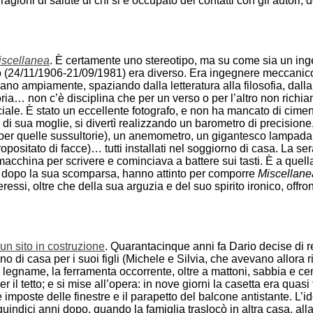
ragioni di salute di chi si è occupato dei contatti con gli autori, d
iscellanea
. È certamente uno stereotipo, ma su come sia un ing
o (24/11/1906-21/09/1981) era diverso. Era ingegnere meccanico
no ampiamente, spaziando dalla letteratura alla filosofia, dalla 
oria… non c’è disciplina che per un verso o per l’altro non richi
ale. È stato un eccellente fotografo, e non ha mancato di cimenta
 di sua moglie, si divertì realizzando un barometro di precisione
ro per quelle sussultorie), un anemometro, un gigantesco lampadar
ositato di facce)… tutti installati nel soggiorno di casa. La sera
 macchina per scrivere e cominciava a battere sui tasti. È a quell
, dopo la sua scomparsa, hanno attinto per comporre
Miscellane
eressi, oltre che della sua arguzia e del suo spirito ironico, off
n sito in costruzione
. Quarantacinque anni fa Dario decise di r
no di casa per i suoi figli (Michele e Silvia, che avevano allora r
l legname, la ferramenta occorrente, oltre a mattoni, sabbia e 
er il tetto; e si mise all’opera: in nove giorni la casetta era quas
imposte delle finestre e il parapetto del balcone antistante. L’i
 quindici anni dopo, quando la famiglia traslocò in altra casa, 