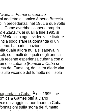
l’Avana al
Primer encuentro
ni addietro all’amico Alberto Breccia
o in precedenza, nel 1981 e due volte
etti. Come avrebbe scoperto proprio
ro
e
Zunzún
, ai quali a fine 1985 si
l Muñe
: con ogni evidenza le tirature
ienti a soddisfare la domanda di un
baleno. La partecipazione
lla quale allora nulla si sapeva in
ocali, con molti dei quali negli anni a
a sua recente esperienza cubana con gli
fumetto cubano (
Fumetti a Cuba
si
a del Fumetto), dall’altra diede vita
 sulle vicende del fumetto nell’isola
ropaganda en Cuba
. È nel 1995 che
omics & Games offrì a Dario
fece un viaggio straordinario a Cuba
formazioni sulla storia del fumetto