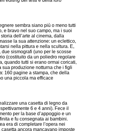
ell’
editing
dei testi e della loro
egnere sembra siano più o meno tutti
, e bravo nel suo campo, ma i suoi
storia dell’arte al cinema, dalla
amasse la sua attenzione: un eclettico,
rsi nella pittura e nella scultura. E,
, due sismografi (uno per le scosse
io (costituito da un poliedro regolare
, quando tutti si erano ormai coricati,
a sua produzione notturna che i figli
a
: 160 pagine a stampa, che della
rono una piccola ma efficace
ealizzare una casetta di legno da
ispettivamente 6 e 4 anni). Fece il
cemento per la base d’appoggio e un
i finita e fu consegnata ai bambini.
dea era di completare l’opera nei
alla casetta ancora mancavano imposte