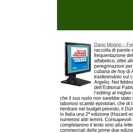
Dario Mogno – Fe
raccolta di parole
frequentazione dell
alfabetico, oltre 
peregrinazioni per
cubana de hoy
di 
trasferendolo sul 
Argelio. Nel febbr
dell’Editorial Pabl
l’
editing
al miglior
che il suo ruolo non sarebbe stato
laboriosi scambi epistolari, che di
rientrare nel budget previsto, il
Dizi
in Italia una 2ª edizione (Hazard edi
numerosi altri lemmi. Consapevoli 
completarono il testo sino alla lett
commerciali delle prime due edizio