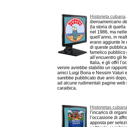
Historieta cubana
iberoamericano de 
(la storia di quel
nel 1986, ma nelle
quell’anno, in rea
erano aggiunte le r
di queste pubblicaz
famelico pubblico 
all’
encuentro
gli f
Italia, e gli offrì 
venire avrebbe stabilito un rapport
amici Luigi Bona e Nessim Vaturi e
sarebbe pubblicato due anni dopo, 
ad alcune rudimentali pagine web in
caraibica.
Historietas cuban
l’incarico di orga
l’occasione di aff
apposta per selezio