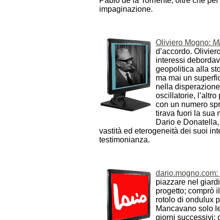
Pablo de la Torriente, oltre che per 
impaginazione.
Oliviero Mogno:
M
d’accordo. Olivier
interessi debordava
geopolitica alla st
ma mai un superfici
nella disperazione
oscillatorie, l’alt
con un numero sprop
tirava fuori la sua
Dario e Donatella
vastità ed eterogeneità dei suoi int
testimonianza.
dario.mogno.com: u
piazzare nel giardi
progetto; comprò i
rotolo di ondulux p
Mancavano solo le 
giorni successivi;