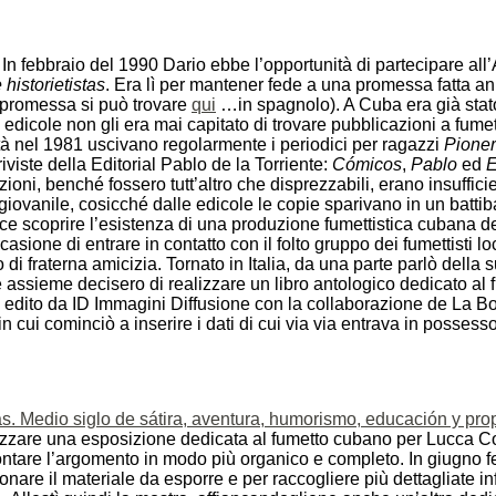
. In febbraio del 1990 Dario ebbe l’opportunità di partecipare al
historietistas
. Era lì per mantener fede a una promessa fatta an
la promessa si può trovare
qui
…in spagnolo). A Cuba era già stat
 edicole non gli era mai capitato di trovare pubblicazioni a fum
ltà nel 1981 uscivano regolarmente i periodici per ragazzi
Pione
iviste della Editorial Pablo de la Torriente:
Cómicos
,
Pablo
ed
E
ioni, benché fossero tutt’altro che disprezzabili, erano insuffic
giovanile, cosicché dalle edicole le copie sparivano in un batti
ece scoprire l’esistenza di una produzione fumettistica cubana de
l’occasione di entrare in contatto con il folto gruppo dei fumettisti l
o di fraterna amicizia. Tornato in Italia, da una parte parlò dell
 assieme decisero di realizzare un libro antologico dedicato al 
edito da ID Immagini Diffusione con la collaborazione de La Bors
 cui cominciò a inserire i dati di cui via via entrava in possesso
as. Medio siglo de sátira, aventura, humorismo, educación y p
nizzare una esposizione dedicata al fumetto cubano per Lucca C
rontare l’argomento in modo più organico e completo. In giugno 
nare il materiale da esporre e per raccogliere più dettagliate in